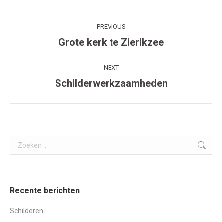
Post
PREVIOUS
navigation
Grote kerk te Zierikzee
Previous
post:
NEXT
Schilderwerkzaamheden
Next
post:
Search:
Recente berichten
Schilderen